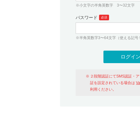
※小文字の半角英数字 3〜32文字
パスワード
必須
※半角英数字3〜64文字（使える記号 ! # $ %
２段階認証にてSMS認証・
証を設定されている場合は
V
利用ください。