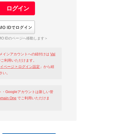
GMO IDでログイン
O IDのページへ移動します＞
メインアカウントへの紐付けは
Val
ご利用いただけます。
イページ > ログイン設定
」から紐
さい。
ント・Googleアカウントは新しい管
omain One
でご利用いただけま