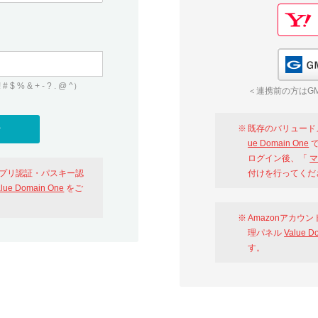
 & + - ? . @ ^）
＜連携前の方はGM
既存のバリュード
ue Domain One
で
ログイン後、「
マ
アプリ認証・パスキー認
付けを行ってくだ
alue Domain One
をご
Amazonアカウ
理パネル
Value D
す。