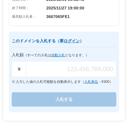
2025/11/27 19:00:00
終了時間：
3667065FE1
最高額入札者：
このドメインを入札する（要
ログイン
）
入札額
（すべての入札は
自動入札
となります。）
¥
入力した値の入札可能額を自動表示します（
入札単位
：¥
300
）