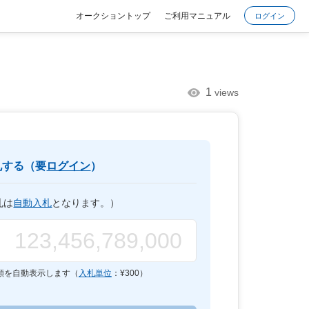
オークショントップ
ご利用マニュアル
ログイン
1
views
札する（要
ログイン
）
札は
自動入札
となります。）
額を自動表示します（
入札単位
：¥
300
）