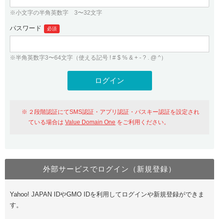
※小文字の半角英数字 3〜32文字
パスワード
必須
※半角英数字3〜64文字（使える記号 ! # $ % & + - ? . @ ^）
２段階認証にてSMS認証・アプリ認証・パスキー認証を設定され
ている場合は
Value Domain One
をご利用ください。
外部サービスでログイン（新規登録）
Yahoo! JAPAN IDやGMO IDを利用してログインや新規登録ができま
す。