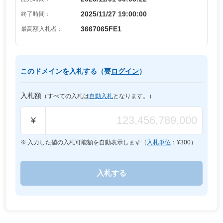
2025/11/27 19:00:00
終了時間：
3667065FE1
最高額入札者：
このドメインを入札する（要
ログイン
）
入札額
（すべての入札は
自動入札
となります。）
¥
入力した値の入札可能額を自動表示します（
入札単位
：¥
300
）