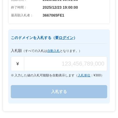
2025/12/23 19:00:00
終了時間：
3667065FE1
最高額入札者：
このドメインを入札する（要
ログイン
）
入札額
（すべての入札は
自動入札
となります。）
¥
入力した値の入札可能額を自動表示します（
入札単位
：¥
300
）