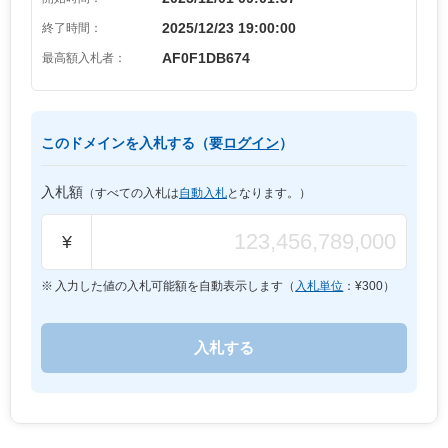
2025/12/23 19:00:00
終了時間：
AF0F1DB674
最高額入札者：
このドメインを入札する（要
ログイン
）
入札額
（すべての入札は
自動入札
となります。）
¥
入力した値の入札可能額を自動表示します（
入札単位
：¥
300
）