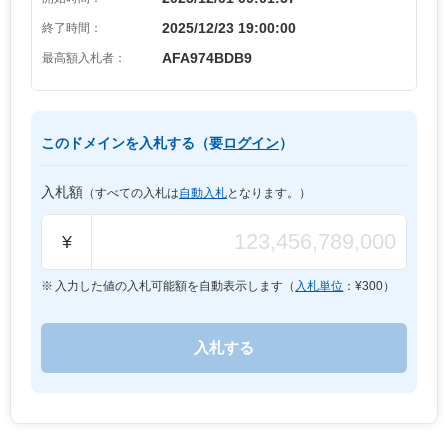
2025/12/23 19:00:00
終了時間：
AFA974BDB9
最高額入札者：
このドメインを入札する（要
ログイン
）
入札額
（すべての入札は
自動入札
となります。）
¥
入力した値の入札可能額を自動表示します（
入札単位
：¥
300
）