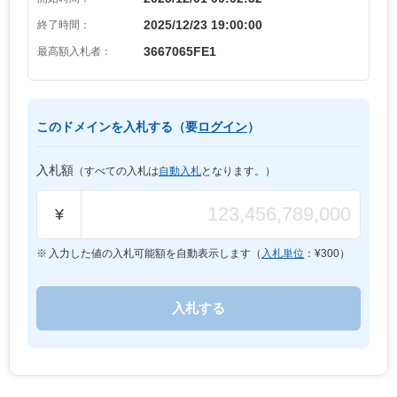
2025/12/23 19:00:00
終了時間：
3667065FE1
最高額入札者：
このドメインを入札する（要
ログイン
）
入札額
（すべての入札は
自動入札
となります。）
¥
入力した値の入札可能額を自動表示します（
入札単位
：¥
300
）