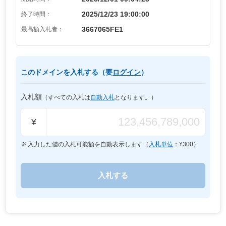
2025/12/23 19:00:00
終了時間：
3667065FE1
最高額入札者：
このドメインを入札する（要
ログイン
）
入札額
（すべての入札は
自動入札
となります。）
¥
入力した値の入札可能額を自動表示します（
入札単位
：¥
300
）