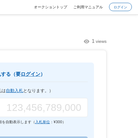
オークショントップ
ご利用マニュアル
ログイン
1
views
札する（要
ログイン
）
札は
自動入札
となります。）
額を自動表示します（
入札単位
：¥
300
）