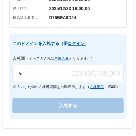
2025/12/23 19:00:00
終了時間：
D79BEA6D24
最高額入札者：
このドメインを入札する（要
ログイン
）
入札額
（すべての入札は
自動入札
となります。）
¥
入力した値の入札可能額を自動表示します（
入札単位
：¥
300
）