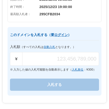
2025/12/23 19:00:00
終了時間：
295CFB2034
最高額入札者：
このドメインを入札する（要
ログイン
）
入札額
（すべての入札は
自動入札
となります。）
¥
入力した値の入札可能額を自動表示します（
入札単位
：¥
300
）