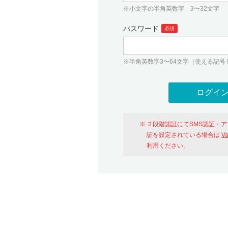
※小文字の半角英数字 3〜32文字
パスワード
必須
※半角英数字3〜64文字（使える記号 ! # $ %
２段階認証にてSMS認証・
証を設定されている場合は
V
利用ください。