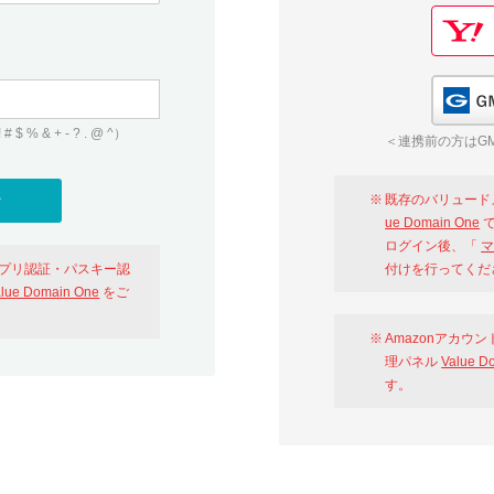
 & + - ? . @ ^）
＜連携前の方はGM
既存のバリュード
ue Domain One
で
ログイン後、「
マ
アプリ認証・パスキー認
付けを行ってくだ
alue Domain One
をご
Amazonアカウ
理パネル
Value D
す。