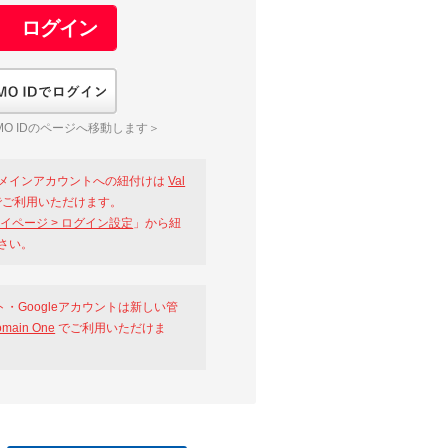
GMO IDでログイン
O IDのページへ移動します＞
メインアカウントへの紐付けは
Val
ご利用いただけます。
イページ > ログイン設定
」から紐
さい。
ント・Googleアカウントは新しい管
omain One
でご利用いただけま