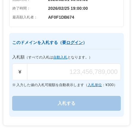
2026/02/25 19:00:00
終了時間：
AF0F1DB674
最高額入札者：
このドメインを入札する（要
ログイン
）
入札額
（すべての入札は
自動入札
となります。）
¥
入力した値の入札可能額を自動表示します（
入札単位
：¥
300
）