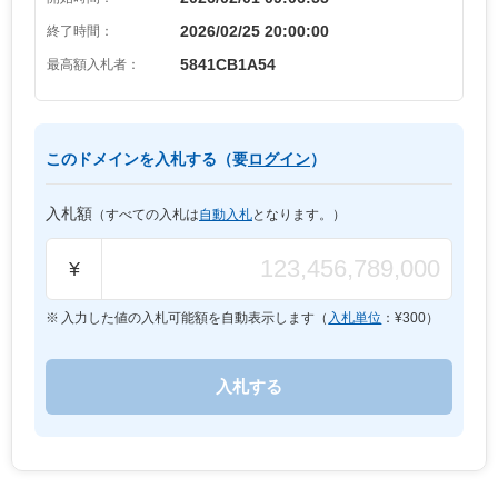
2026/02/25 20:00:00
終了時間：
5841CB1A54
最高額入札者：
このドメインを入札する（要
ログイン
）
入札額
（すべての入札は
自動入札
となります。）
¥
入力した値の入札可能額を自動表示します（
入札単位
：¥
300
）