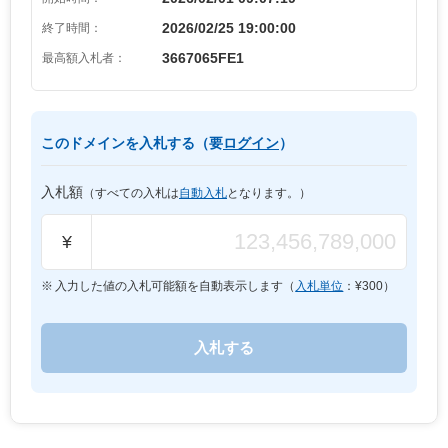
2026/02/25 19:00:00
終了時間：
3667065FE1
最高額入札者：
このドメインを入札する（要
ログイン
）
入札額
（すべての入札は
自動入札
となります。）
¥
入力した値の入札可能額を自動表示します（
入札単位
：¥
300
）