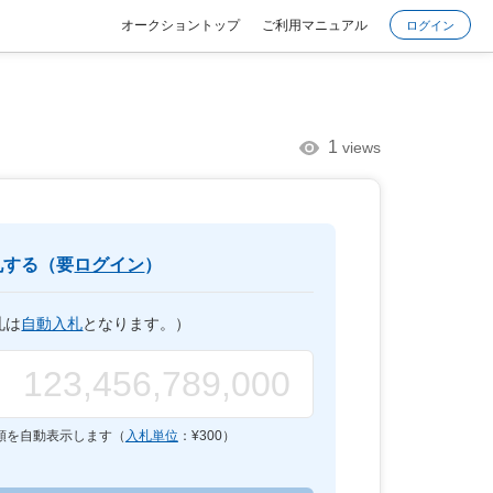
オークショントップ
ご利用マニュアル
ログイン
1
views
札する（要
ログイン
）
札は
自動入札
となります。）
額を自動表示します（
入札単位
：¥
300
）