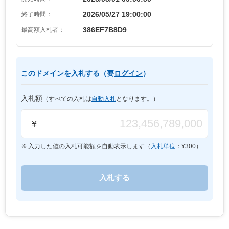
2026/05/27 19:00:00
終了時間：
386EF7B8D9
最高額入札者：
このドメインを入札する（要
ログイン
）
入札額
（すべての入札は
自動入札
となります。）
¥
入力した値の入札可能額を自動表示します（
入札単位
：¥
300
）