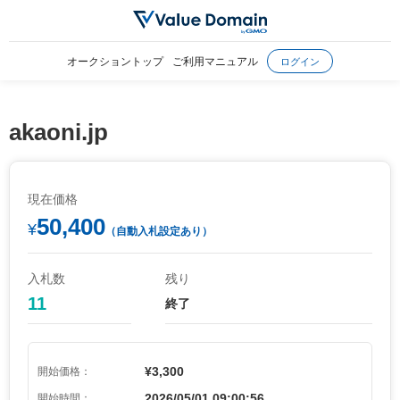
オークショントップ
ご利用マニュアル
ログイン
akaoni.jp
現在価格
50,400
¥
（自動入札設定あり）
入札数
残り
11
終了
¥3,300
開始価格：
2026/05/01 09:00:56
開始時間：