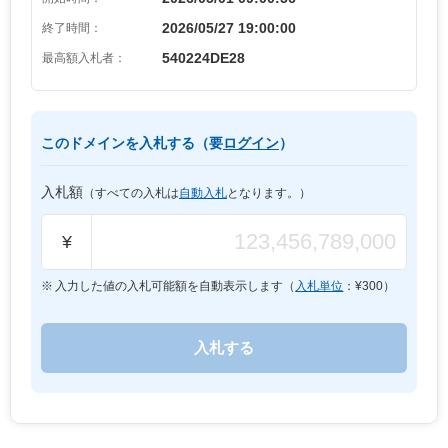
2026/05/27 19:00:00
終了時間：
540224DE28
最高額入札者：
このドメインを入札する（要
ログイン
）
入札額
（すべての入札は
自動入札
となります。）
¥
入力した値の入札可能額を自動表示します（
入札単位
：¥
300
）