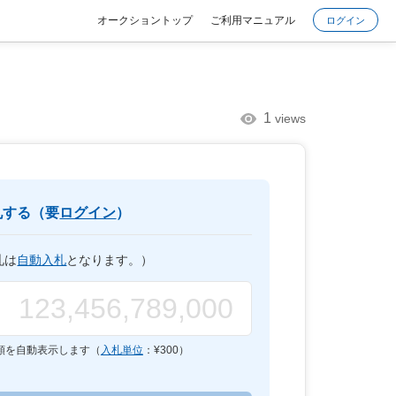
オークショントップ
ご利用マニュアル
ログイン
1
views
札する（要
ログイン
）
札は
自動入札
となります。）
額を自動表示します（
入札単位
：¥
300
）