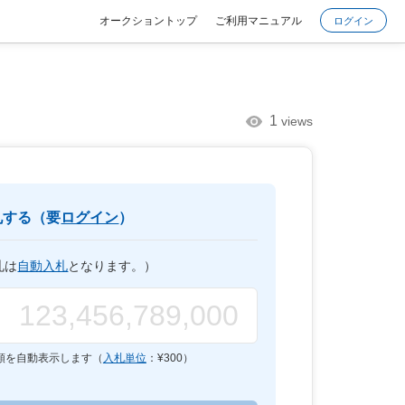
オークショントップ
ご利用マニュアル
ログイン
1
views
札する（要
ログイン
）
札は
自動入札
となります。）
額を自動表示します（
入札単位
：¥
300
）