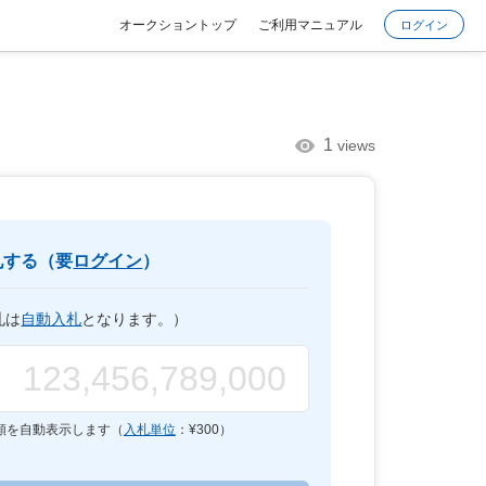
オークショントップ
ご利用マニュアル
ログイン
1
views
札する（要
ログイン
）
札は
自動入札
となります。）
額を自動表示します（
入札単位
：¥
300
）