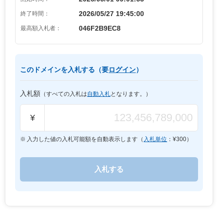
2026/05/27 19:45:00
終了時間：
046F2B9EC8
最高額入札者：
このドメインを入札する（要
ログイン
）
入札額
（すべての入札は
自動入札
となります。）
¥
入力した値の入札可能額を自動表示します（
入札単位
：¥
300
）