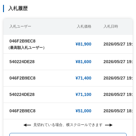
入札履歴
入札ユーザー
入札価格
入札日時
046F2B9EC8
¥81,900
2026/05/27 19:2
（最高額入札ユーザー）
540224DE28
¥81,600
2026/05/27 19:2
046F2B9EC8
¥71,400
2026/05/27 19:1
540224DE28
¥71,100
2026/05/27 19:1
046F2B9EC8
¥51,000
2026/05/27 18:5
見切れている場合、横スクロールできます