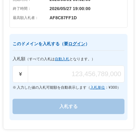
2026/05/27 19:00:00
終了時間：
AF8C87FF1D
最高額入札者：
このドメインを入札する（要
ログイン
）
入札額
（すべての入札は
自動入札
となります。）
¥
入力した値の入札可能額を自動表示します（
入札単位
：¥
300
）