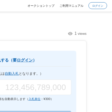
オークショントップ
ご利用マニュアル
ログイン
1
views
札する（要
ログイン
）
札は
自動入札
となります。）
額を自動表示します（
入札単位
：¥
300
）