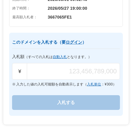
2026/05/27 19:00:00
終了時間：
3667065FE1
最高額入札者：
このドメインを入札する（要
ログイン
）
入札額
（すべての入札は
自動入札
となります。）
¥
入力した値の入札可能額を自動表示します（
入札単位
：¥
300
）