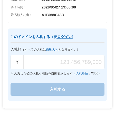
2026/05/27 19:00:00
終了時間：
A1B088C43D
最高額入札者：
このドメインを入札する（要
ログイン
）
入札額
（すべての入札は
自動入札
となります。）
¥
入力した値の入札可能額を自動表示します（
入札単位
：¥
300
）