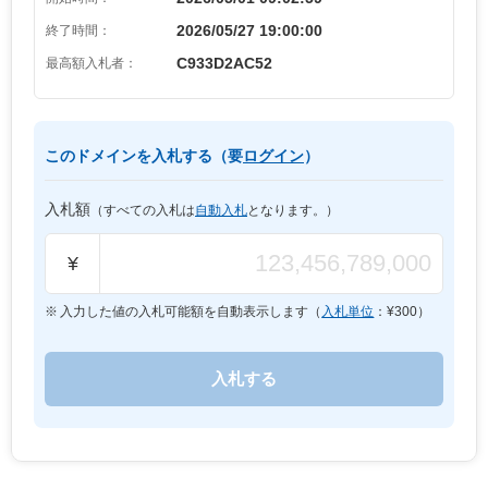
2026/05/27 19:00:00
終了時間：
C933D2AC52
最高額入札者：
このドメインを入札する（要
ログイン
）
入札額
（すべての入札は
自動入札
となります。）
¥
入力した値の入札可能額を自動表示します（
入札単位
：¥
300
）