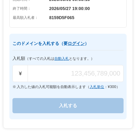
2026/05/27 19:00:00
終了時間：
8159D5F065
最高額入札者：
このドメインを入札する（要
ログイン
）
入札額
（すべての入札は
自動入札
となります。）
¥
入力した値の入札可能額を自動表示します（
入札単位
：¥
300
）