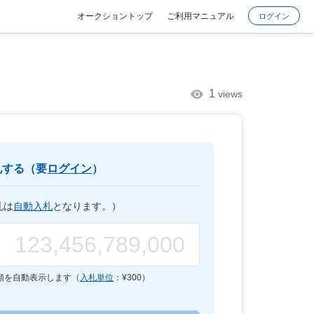
オークショントップ
ご利用マニュアル
ログイン
1
views
札する（要
ログイン
）
札は
自動入札
となります。）
額を自動表示します（
入札単位
：¥
300
）