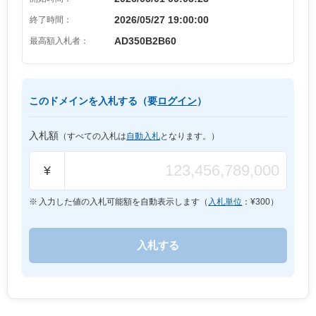
2026/05/27 19:00:00
終了時間：
AD350B2B60
最高額入札者：
このドメインを入札する（要
ログイン
）
入札額
（すべての入札は
自動入札
となります。）
¥
入力した値の入札可能額を自動表示します（
入札単位
：¥
300
）