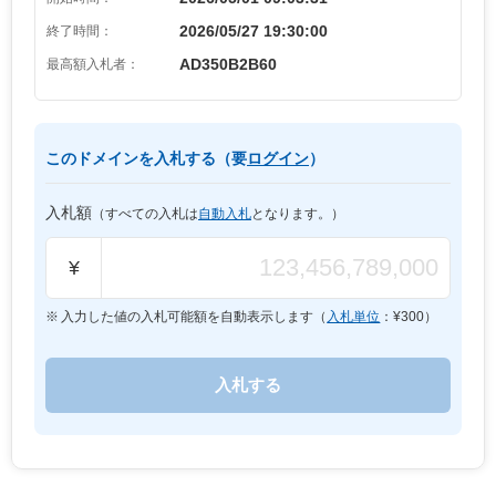
2026/05/27 19:30:00
終了時間：
AD350B2B60
最高額入札者：
このドメインを入札する（要
ログイン
）
入札額
（すべての入札は
自動入札
となります。）
¥
入力した値の入札可能額を自動表示します（
入札単位
：¥
300
）