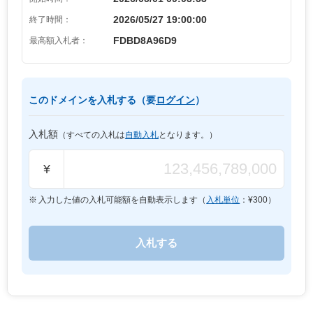
2026/05/27 19:00:00
終了時間：
FDBD8A96D9
最高額入札者：
このドメインを入札する（要
ログイン
）
入札額
（すべての入札は
自動入札
となります。）
¥
入力した値の入札可能額を自動表示します（
入札単位
：¥
300
）