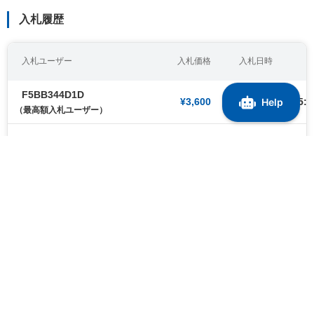
入札履歴
入札ユーザー
入札価格
入札日時
F5BB344D1D
¥3,600
2026/05/27 15:3
（最高額入札ユーザー）
3667065FE1
¥3,300
2026/05/01 09:0
D28C94EB2B
¥3,300
2026/05/01 09:0
見切れている場合、横スクロールできます
すべて表示する