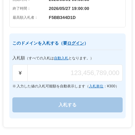
2026/05/27 19:00:00
終了時間：
F5BB344D1D
最高額入札者：
このドメインを入札する（要
ログイン
）
入札額
（すべての入札は
自動入札
となります。）
¥
入力した値の入札可能額を自動表示します（
入札単位
：¥
300
）