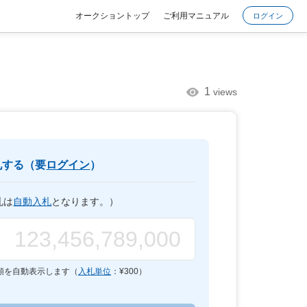
オークショントップ
ご利用マニュアル
ログイン
1
views
札する（要
ログイン
）
札は
自動入札
となります。）
額を自動表示します（
入札単位
：¥
300
）