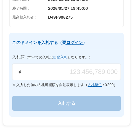
2026/05/27 19:45:00
終了時間：
D49F906275
最高額入札者：
このドメインを入札する（要
ログイン
）
入札額
（すべての入札は
自動入札
となります。）
¥
入力した値の入札可能額を自動表示します（
入札単位
：¥
300
）