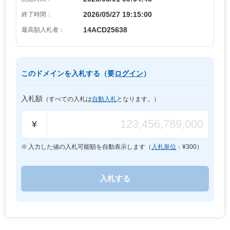
2026/05/27 19:15:00
終了時間：
14ACD25638
最高額入札者：
このドメインを入札する（要
ログイン
）
入札額
（すべての入札は
自動入札
となります。）
¥
入力した値の入札可能額を自動表示します（
入札単位
：¥
300
）