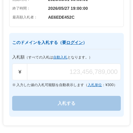
2026/05/27 19:00:00
終了時間：
AE6EDE452C
最高額入札者：
このドメインを入札する（要
ログイン
）
入札額
（すべての入札は
自動入札
となります。）
¥
入力した値の入札可能額を自動表示します（
入札単位
：¥
300
）