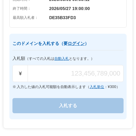
2026/05/27 19:00:00
終了時間：
DE35B33FD3
最高額入札者：
このドメインを入札する（要
ログイン
）
入札額
（すべての入札は
自動入札
となります。）
¥
入力した値の入札可能額を自動表示します（
入札単位
：¥
300
）