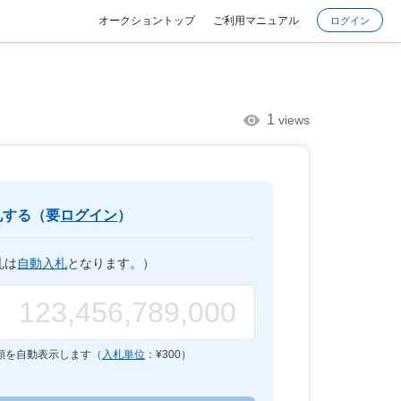
オークショントップ
ご利用マニュアル
ログイン
1
views
札する（要
ログイン
）
札は
自動入札
となります。）
額を自動表示します（
入札単位
：¥
300
）