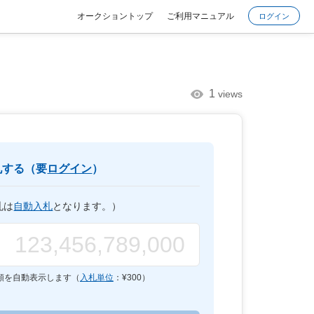
オークショントップ
ご利用マニュアル
ログイン
1
views
札する（要
ログイン
）
札は
自動入札
となります。）
額を自動表示します（
入札単位
：¥
300
）