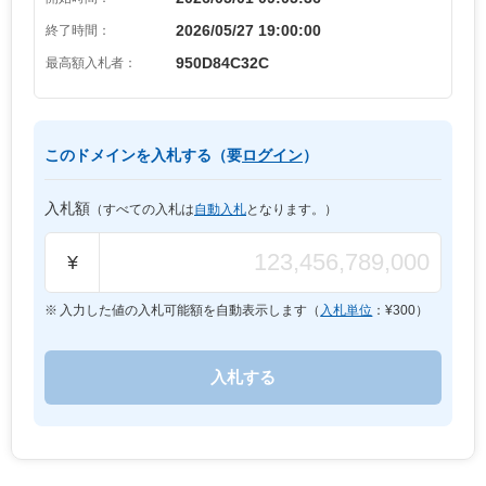
2026/05/27 19:00:00
終了時間：
950D84C32C
最高額入札者：
このドメインを入札する（要
ログイン
）
入札額
（すべての入札は
自動入札
となります。）
¥
入力した値の入札可能額を自動表示します（
入札単位
：¥
300
）