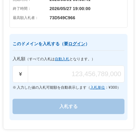
2026/05/27 19:00:00
終了時間：
73D549C966
最高額入札者：
このドメインを入札する（要
ログイン
）
入札額
（すべての入札は
自動入札
となります。）
¥
入力した値の入札可能額を自動表示します（
入札単位
：¥
300
）