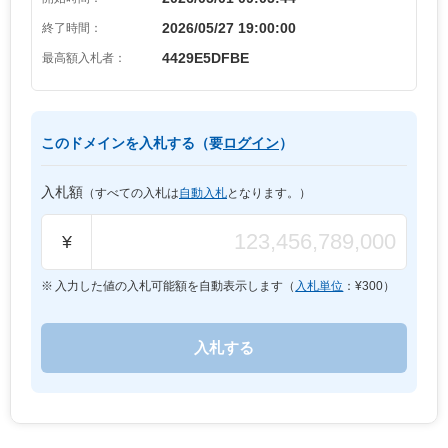
2026/05/27 19:00:00
終了時間：
4429E5DFBE
最高額入札者：
このドメインを入札する（要
ログイン
）
入札額
（すべての入札は
自動入札
となります。）
¥
入力した値の入札可能額を自動表示します（
入札単位
：¥
300
）