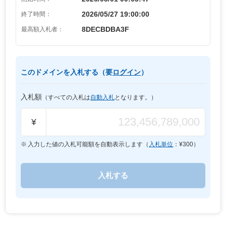
2026/05/27 19:00:00
終了時間：
8DECBDBA3F
最高額入札者：
このドメインを入札する（要
ログイン
）
入札額
（すべての入札は
自動入札
となります。）
¥
入力した値の入札可能額を自動表示します（
入札単位
：¥
300
）