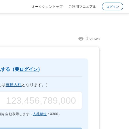
オークショントップ
ご利用マニュアル
ログイン
1
views
札する（要
ログイン
）
札は
自動入札
となります。）
額を自動表示します（
入札単位
：¥
300
）