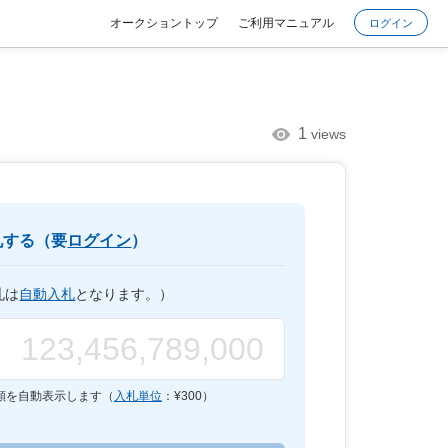
オークショントップ
ご利用マニュアル
ログイン
1
views
札する（要
ログイン
）
札は
自動入札
となります。）
額を自動表示します（
入札単位
：¥
300
）