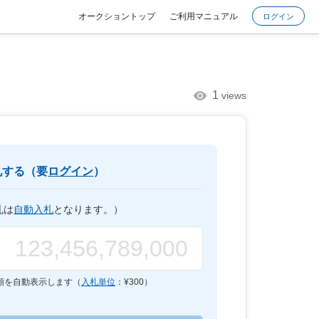
オークショントップ
ご利用マニュアル
ログイン
1
views
札する（要
ログイン
）
札は
自動入札
となります。）
額を自動表示します（
入札単位
：¥
300
）