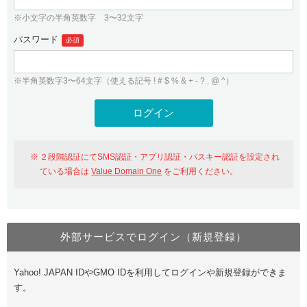
※小文字の半角英数字 3〜32文字
パスワード
必須
※半角英数字3〜64文字（使える記号 ! # $ % & + - ? . @ ^）
２段階認証にてSMS認証・アプリ認証・パスキー認証を設定され
ている場合は
Value Domain One
をご利用ください。
外部サービスでログイン（新規登録）
Yahoo! JAPAN IDやGMO IDを利用してログインや新規登録ができま
す。